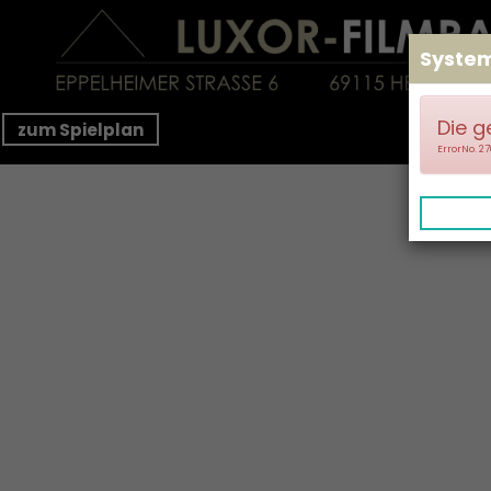
Syste
Die g
zum Spielplan
ErrorNo. 2