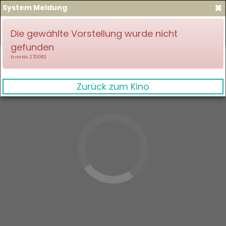
×
System Meldung
zum Spielplan
Anmelden
Die gewählte Vorstellung wurde nicht
gefunden
ErrorNo. 270083
Zurück zum Kino