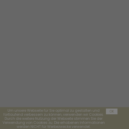
Um unsere Webseite für Sie optimal zu gestalten und
OK
fortlaufend verbessern zu können, verwenden wir Cookies.
Durch die weitere Nutzung der Webseite stimmen Sie der
Verwendung von Cookies zu. Die erhobenen Informationen
werden NICHT für Werbezwecke verwendet.