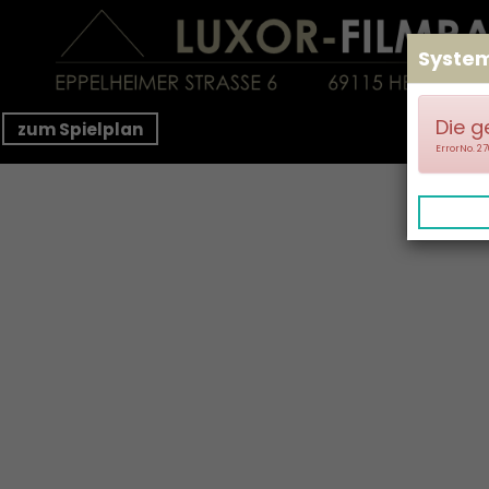
Syste
Die g
zum Spielplan
ErrorNo. 2