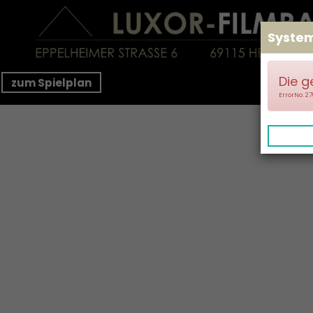
Syste
Die g
zum Spielplan
ErrorNo. 2