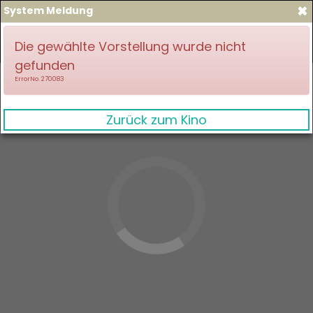
×
System Meldung
zum Spielplan
Anmelden
Die gewählte Vorstellung wurde nicht
gefunden
ErrorNo. 270083
Zurück zum Kino