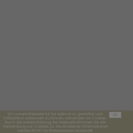
Um unsere Webseite für Sie optimal zu gestalten und
OK
fortlaufend verbessern zu können, verwenden wir Cookies.
Durch die weitere Nutzung der Webseite stimmen Sie der
Verwendung von Cookies zu. Die erhobenen Informationen
werden NICHT für Werbezwecke verwendet.