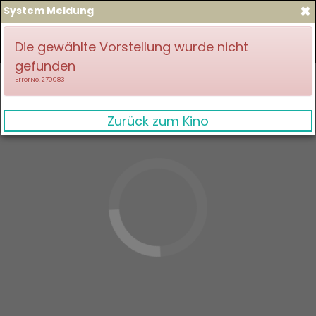
×
System Meldung
zum Spielplan
Anmelden
Die gewählte Vorstellung wurde nicht
gefunden
ErrorNo. 270083
Zurück zum Kino