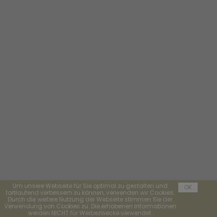
Um unsere Webseite für Sie optimal zu gestalten und
OK
fortlaufend verbessern zu können, verwenden wir Cookies.
Durch die weitere Nutzung der Webseite stimmen Sie der
Verwendung von Cookies zu. Die erhobenen Informationen
werden NICHT für Werbezwecke verwendet.