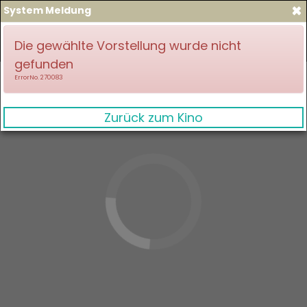
×
System Meldung
zum Spielplan
Anmelden
Die gewählte Vorstellung wurde nicht
gefunden
ErrorNo. 270083
Zurück zum Kino