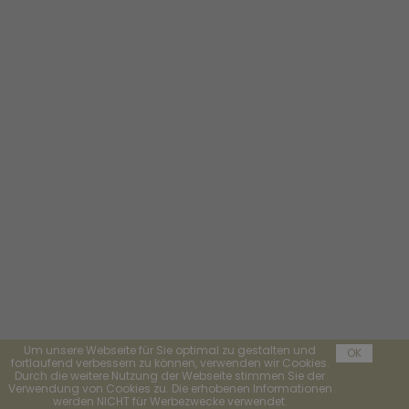
Um unsere Webseite für Sie optimal zu gestalten und
OK
fortlaufend verbessern zu können, verwenden wir Cookies.
Durch die weitere Nutzung der Webseite stimmen Sie der
Verwendung von Cookies zu. Die erhobenen Informationen
werden NICHT für Werbezwecke verwendet.