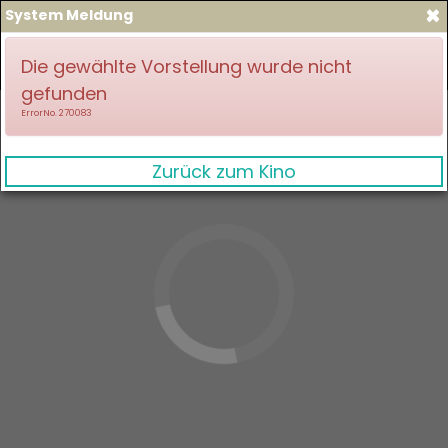
×
System Meldung
zum Spielplan
Anmelden
Die gewählte Vorstellung wurde nicht
gefunden
ErrorNo. 270083
Zurück zum Kino