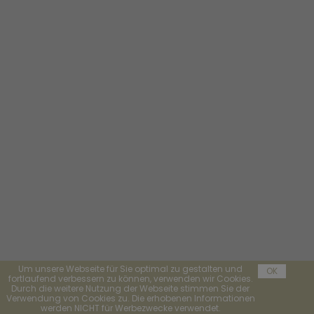
Um unsere Webseite für Sie optimal zu gestalten und
OK
fortlaufend verbessern zu können, verwenden wir Cookies.
Durch die weitere Nutzung der Webseite stimmen Sie der
Verwendung von Cookies zu. Die erhobenen Informationen
werden NICHT für Werbezwecke verwendet.