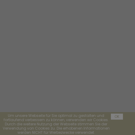
Um unsere Webseite für Sie optimal zu gestalten und
OK
fortlaufend verbessern zu können, verwenden wir Cookies.
Durch die weitere Nutzung der Webseite stimmen Sie der
Verwendung von Cookies zu. Die erhobenen Informationen
werden NICHT für Werbezwecke verwendet.