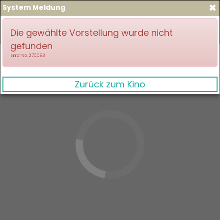
×
System Meldung
zum Spielplan
Anmelden
Die gewählte Vorstellung wurde nicht
gefunden
ErrorNo. 270083
Zurück zum Kino