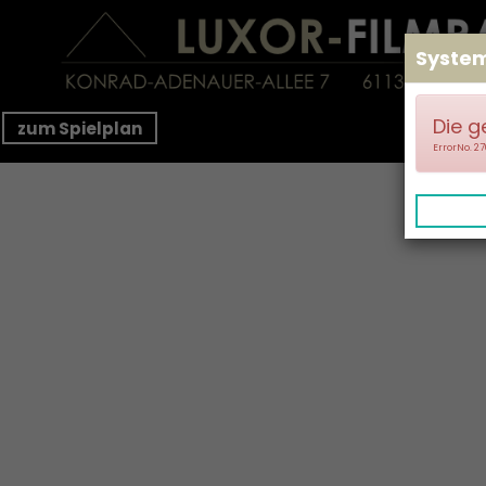
Syste
Die g
zum Spielplan
ErrorNo. 2