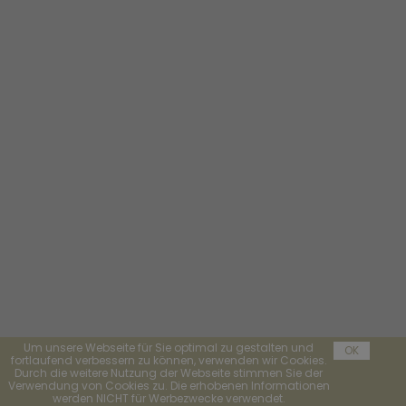
Um unsere Webseite für Sie optimal zu gestalten und
OK
fortlaufend verbessern zu können, verwenden wir Cookies.
Durch die weitere Nutzung der Webseite stimmen Sie der
Verwendung von Cookies zu. Die erhobenen Informationen
werden NICHT für Werbezwecke verwendet.