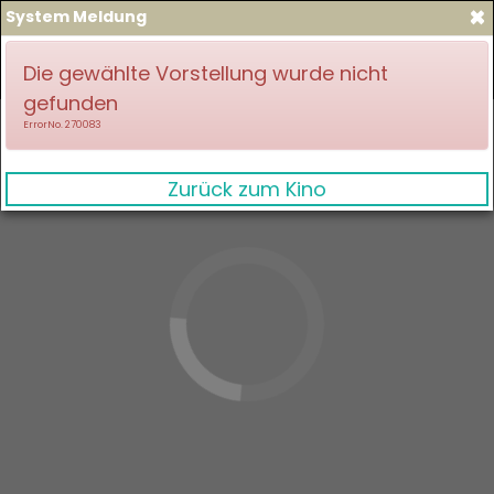
×
System Meldung
zum Spielplan
Anmelden
Die gewählte Vorstellung wurde nicht
gefunden
ErrorNo. 270083
Zurück zum Kino