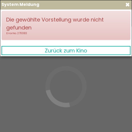
×
System Meldung
zum Spielplan
Anmelden
Die gewählte Vorstellung wurde nicht
gefunden
ErrorNo. 270083
Zurück zum Kino