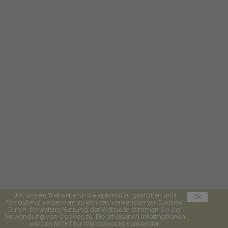
Um unsere Webseite für Sie optimal zu gestalten und
OK
fortlaufend verbessern zu können, verwenden wir Cookies.
Durch die weitere Nutzung der Webseite stimmen Sie der
Verwendung von Cookies zu. Die erhobenen Informationen
werden NICHT für Werbezwecke verwendet.