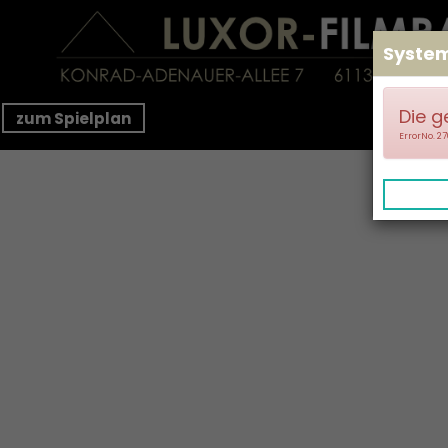
Syste
Die g
zum Spielplan
ErrorNo. 2