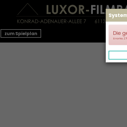
Syste
Die g
zum Spielplan
ErrorNo. 2