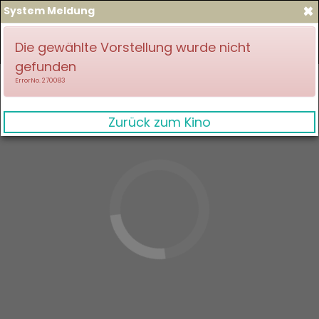
×
System Meldung
zum Spielplan
Anmelden
Die gewählte Vorstellung wurde nicht
gefunden
ErrorNo. 270083
Zurück zum Kino