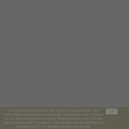
Um unsere Webseite für Sie optimal zu gestalten und
OK
fortlaufend verbessern zu können, verwenden wir Cookies.
Durch die weitere Nutzung der Webseite stimmen Sie der
Verwendung von Cookies zu. Die erhobenen Informationen
werden NICHT für Werbezwecke verwendet.