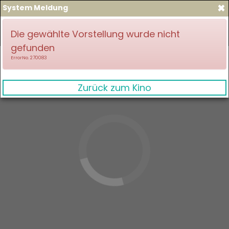
×
System Meldung
zum Spielplan
Anmelden
Die gewählte Vorstellung wurde nicht
gefunden
ErrorNo. 270083
Zurück zum Kino