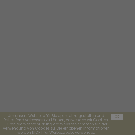
Um unsere Webseite für Sie optimal zu gestalten und
OK
fortlaufend verbessern zu können, verwenden wir Cookies.
Durch die weitere Nutzung der Webseite stimmen Sie der
Verwendung von Cookies zu. Die erhobenen Informationen
werden NICHT für Werbezwecke verwendet.