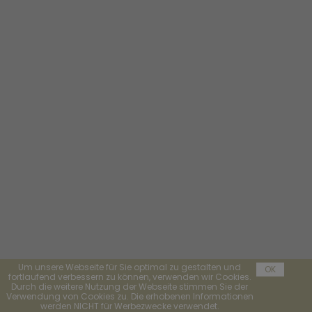
Um unsere Webseite für Sie optimal zu gestalten und
OK
fortlaufend verbessern zu können, verwenden wir Cookies.
Durch die weitere Nutzung der Webseite stimmen Sie der
Verwendung von Cookies zu. Die erhobenen Informationen
werden NICHT für Werbezwecke verwendet.