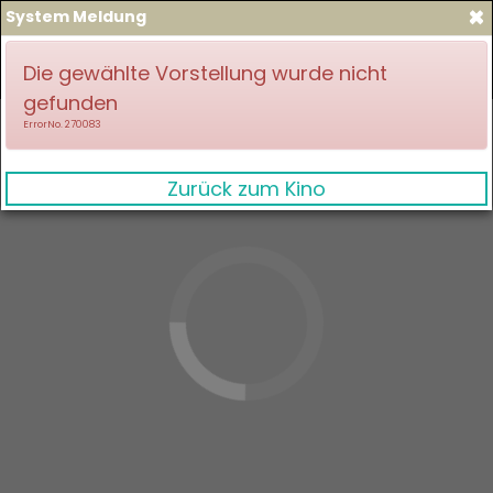
×
System Meldung
zum Spielplan
Anmelden
Die gewählte Vorstellung wurde nicht
gefunden
ErrorNo. 270083
Zurück zum Kino