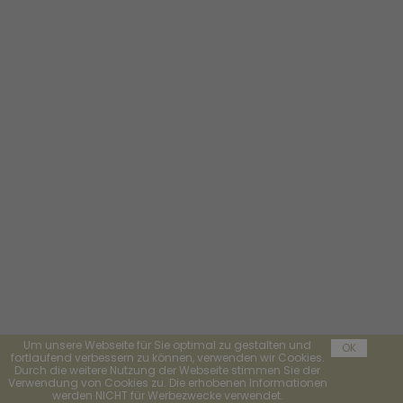
Um unsere Webseite für Sie optimal zu gestalten und
OK
fortlaufend verbessern zu können, verwenden wir Cookies.
Durch die weitere Nutzung der Webseite stimmen Sie der
Verwendung von Cookies zu. Die erhobenen Informationen
werden NICHT für Werbezwecke verwendet.