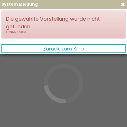
×
System Meldung
zum Spielplan
Anmelden
Die gewählte Vorstellung wurde nicht
gefunden
ErrorNo. 270083
Zurück zum Kino