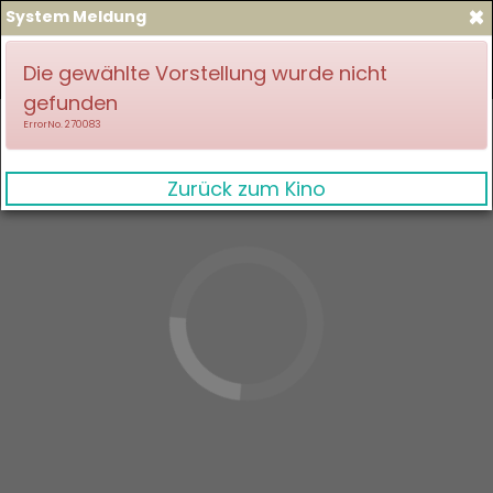
×
System Meldung
zum Spielplan
Anmelden
Die gewählte Vorstellung wurde nicht
gefunden
ErrorNo. 270083
Zurück zum Kino