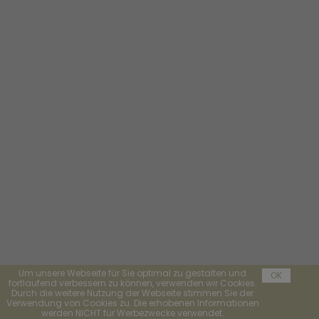
Um unsere Webseite für Sie optimal zu gestalten und
OK
fortlaufend verbessern zu können, verwenden wir Cookies.
Durch die weitere Nutzung der Webseite stimmen Sie der
Verwendung von Cookies zu. Die erhobenen Informationen
werden NICHT für Werbezwecke verwendet.