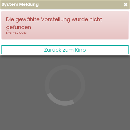
×
System Meldung
zum Spielplan
Anmelden
Die gewählte Vorstellung wurde nicht
gefunden
ErrorNo. 270083
Zurück zum Kino