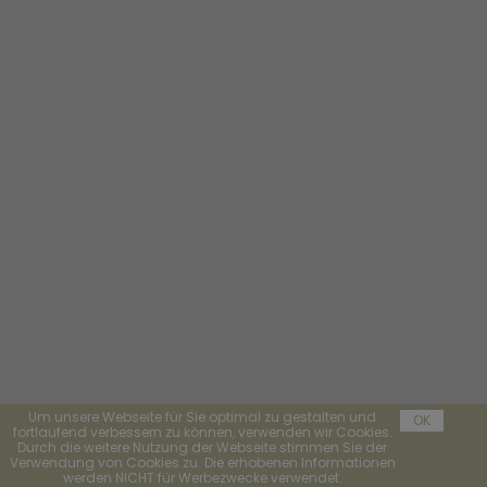
Um unsere Webseite für Sie optimal zu gestalten und
OK
fortlaufend verbessern zu können, verwenden wir Cookies.
Durch die weitere Nutzung der Webseite stimmen Sie der
Verwendung von Cookies zu. Die erhobenen Informationen
werden NICHT für Werbezwecke verwendet.