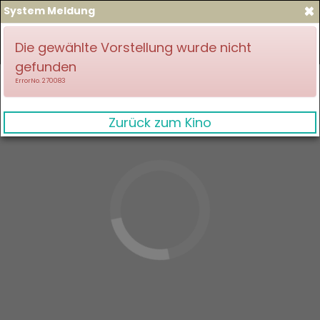
×
System Meldung
zum Spielplan
Anmelden
Die gewählte Vorstellung wurde nicht
gefunden
ErrorNo. 270083
Zurück zum Kino