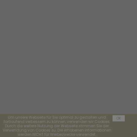
Um unsere Webseite für Sie optimal zu gestalten und
OK
fortlaufend verbessern zu können, verwenden wir Cookies.
Durch die weitere Nutzung der Webseite stimmen Sie der
Verwendung von Cookies zu. Die erhobenen Informationen
werden NICHT für Werbezwecke verwendet.