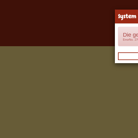
System
Die g
ErrorNo. 2