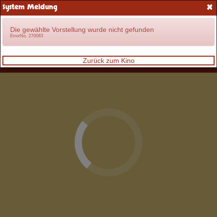
×
System Meldung
Anmelden
Die gewählte Vorstellung wurde nicht gefunden
ErrorNo. 270083
Zurück zum Kino