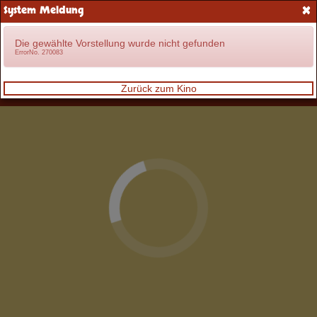
×
System Meldung
Anmelden
Die gewählte Vorstellung wurde nicht gefunden
ErrorNo. 270083
Zurück zum Kino