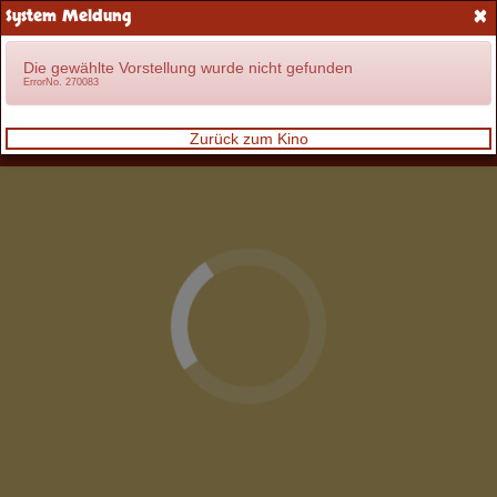
×
System Meldung
Anmelden
Die gewählte Vorstellung wurde nicht gefunden
ErrorNo. 270083
Zurück zum Kino