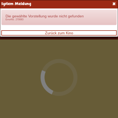
×
System Meldung
Anmelden
Die gewählte Vorstellung wurde nicht gefunden
ErrorNo. 270083
Zurück zum Kino