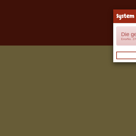
System
Die g
ErrorNo. 2