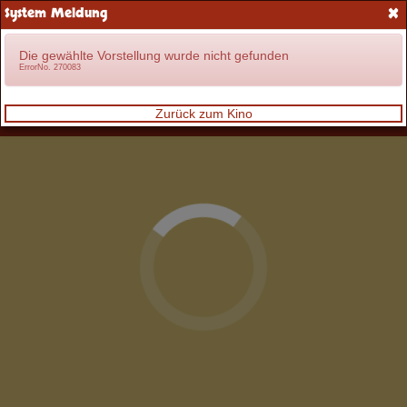
×
System Meldung
Anmelden
Die gewählte Vorstellung wurde nicht gefunden
ErrorNo. 270083
Zurück zum Kino