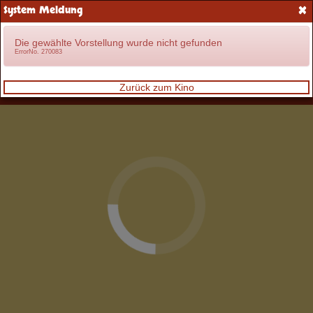
×
System Meldung
Anmelden
Die gewählte Vorstellung wurde nicht gefunden
ErrorNo. 270083
Zurück zum Kino