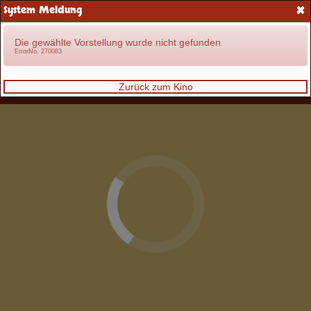
×
System Meldung
Anmelden
Die gewählte Vorstellung wurde nicht gefunden
ErrorNo. 270083
Zurück zum Kino