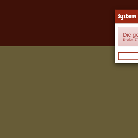
System
Die g
ErrorNo. 2