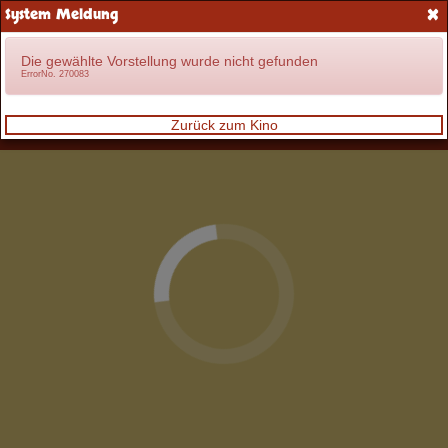
×
System Meldung
Anmelden
Die gewählte Vorstellung wurde nicht gefunden
ErrorNo. 270083
Zurück zum Kino