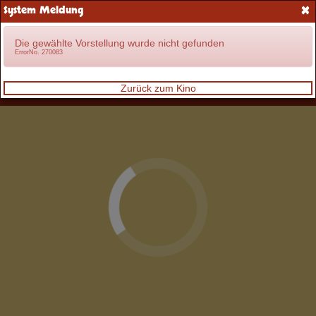
×
System Meldung
Anmelden
Die gewählte Vorstellung wurde nicht gefunden
ErrorNo. 270083
Zurück zum Kino