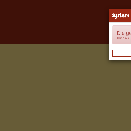
System
Die g
ErrorNo. 2