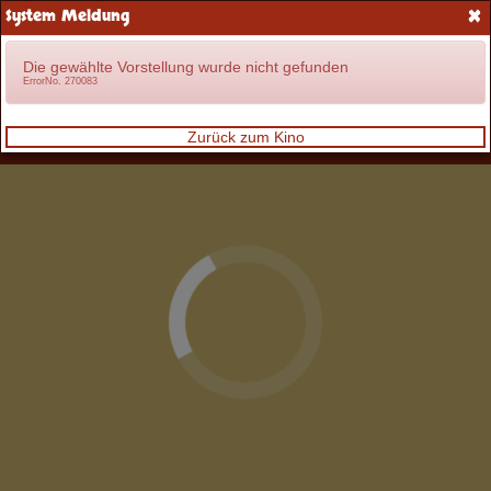
×
System Meldung
Anmelden
Die gewählte Vorstellung wurde nicht gefunden
ErrorNo. 270083
Zurück zum Kino