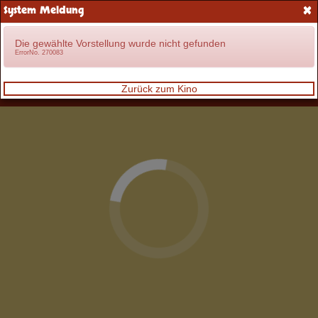
×
System Meldung
Anmelden
Die gewählte Vorstellung wurde nicht gefunden
ErrorNo. 270083
Zurück zum Kino