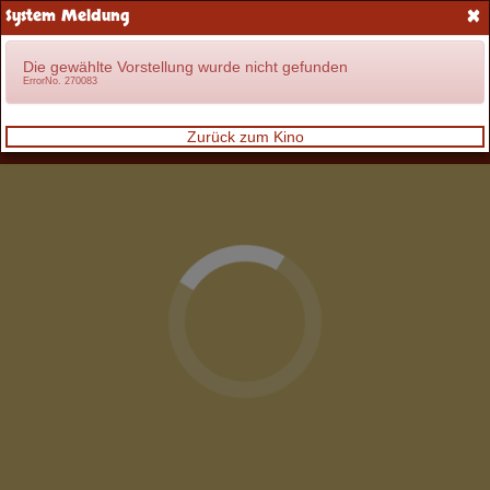
×
System Meldung
Anmelden
Die gewählte Vorstellung wurde nicht gefunden
ErrorNo. 270083
Zurück zum Kino