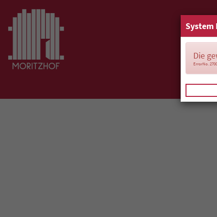
System 
Die ge
ErrorNo. 270