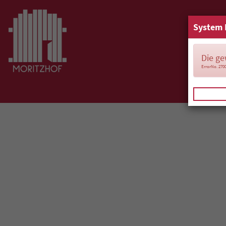
System 
Die ge
ErrorNo. 270