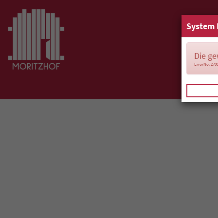
System 
Die ge
ErrorNo. 270