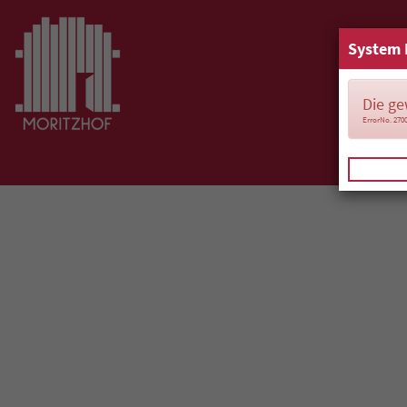
System 
Die ge
ErrorNo. 270