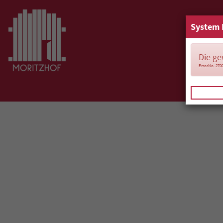
System 
Die ge
ErrorNo. 270