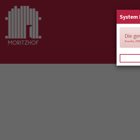
System 
Die ge
ErrorNo. 270