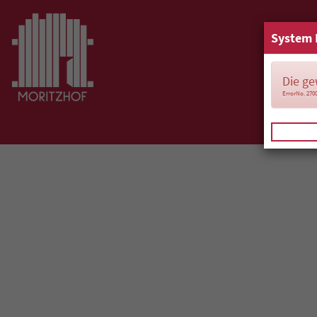
System 
Die ge
ErrorNo. 270