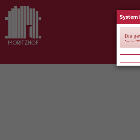
System 
Die ge
ErrorNo. 270