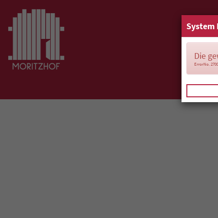
System 
Die ge
ErrorNo. 270