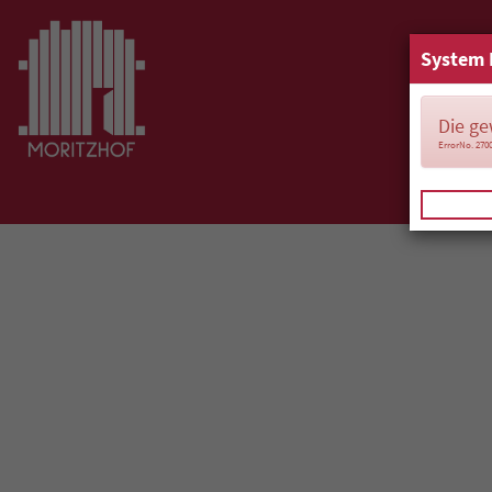
System 
Die ge
ErrorNo. 270