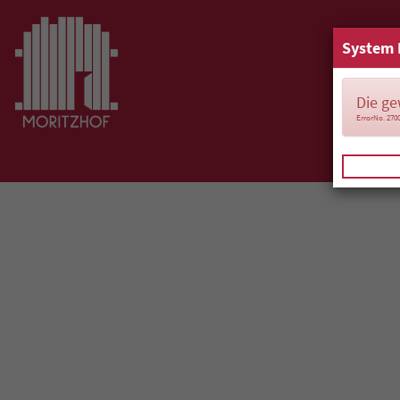
System 
Die ge
ErrorNo. 270