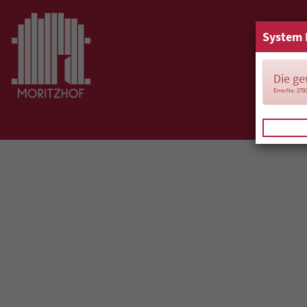
System 
Die ge
ErrorNo. 270