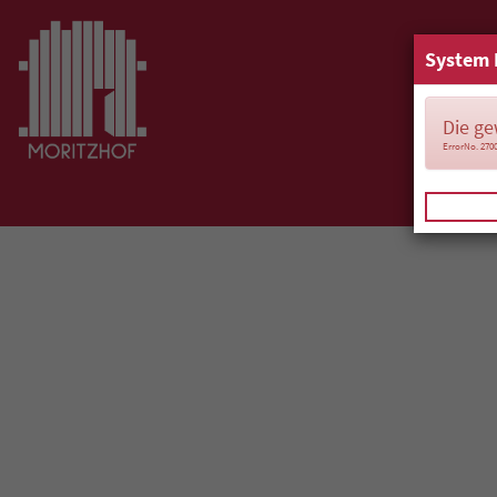
System 
Die ge
ErrorNo. 270